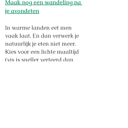
Maak nog een wandeling na 
je avondeten
In warme landen eet men 
vaak laat. En dan verwerk je 
natuurlijk je eten niet meer. 
Kies voor een lichte maaltijd 
(vis is sneller verteerd dan 
vlees ) en maak na het eten 
nog een avondwandeling. 
Wees niet verlegen…
Om op restaurant te vragen 
achter extra groenten ipv friet
Om je B&B uitbater te 