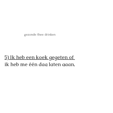
gezonde thee drinken 
5) Ik heb een koek gegeten of 
ik heb me één dag laten gaan, 
het is nu toch om zeep ! 
Dit is echt niet waar! één 
koekje of een slechte dag 
maken echt niet dat je 
lichaam helemaal terug naar 
af is! Het belangrijkste is dat je 