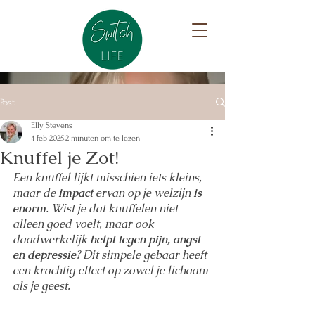
Post
Elly Stevens
4 feb 2025
2 minuten om te lezen
Knuffel je Zot!
Een knuffel lijkt misschien iets kleins, 
maar de 
impact
 ervan op je welzijn 
is 
enorm
. Wist je dat knuffelen niet 
alleen goed voelt, maar ook 
daadwerkelijk 
helpt tegen pijn, angst 
en depressie
? Dit simpele gebaar heeft 
een krachtig effect op zowel je lichaam 
als je geest. 