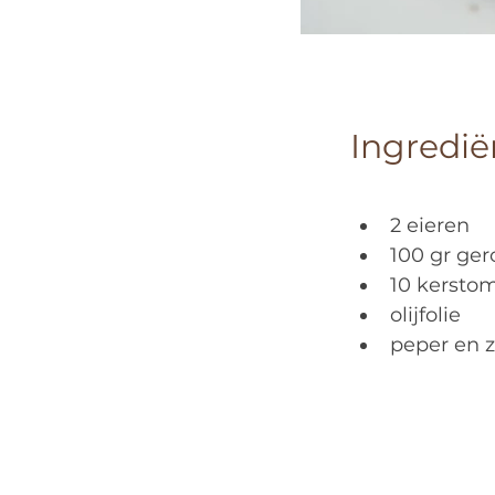
Ingredië
2 eieren
100 gr ger
10 kersto
olijfolie
peper en 