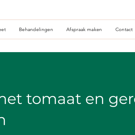
eet
Behandelingen
Afspraak maken
Contact
 met tomaat en ge
n