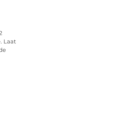
2 
. Laat 
de 