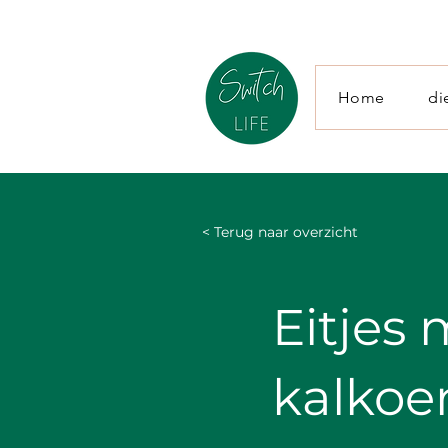
Home
di
< Terug naar overzicht
Eitjes
kalkoe