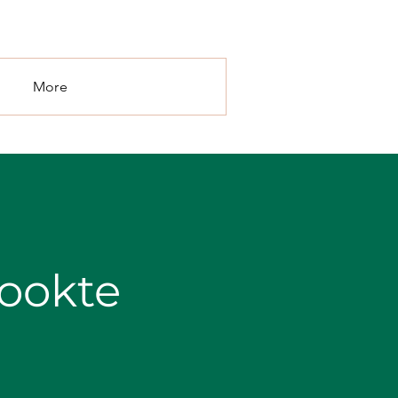
More
rookte