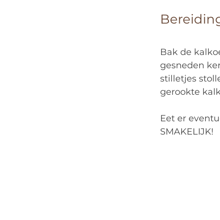
Bereidin
Bak de kalkoen
gesneden kers
stilletjes st
gerookte kal
Eet er eventu
SMAKELIJK!