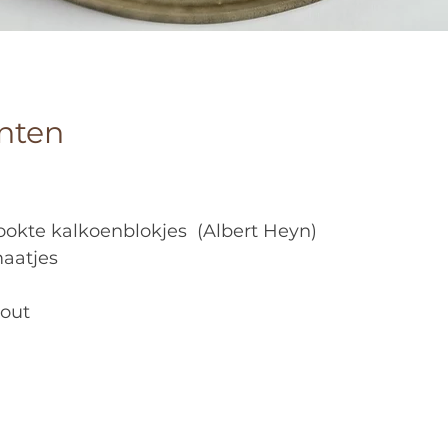
nten
ookte kalkoenblokjes  (Albert Heyn) 
maatjes
zout