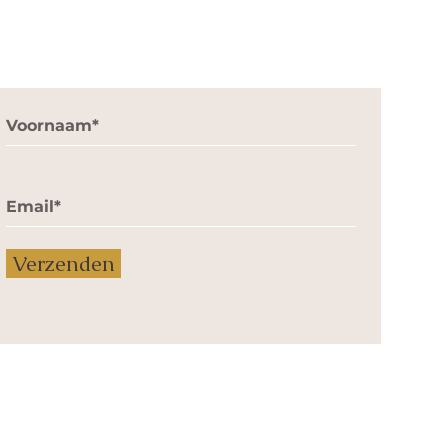
Krijg wekelijks gezonde tips
S
G
2
i
G
Verzenden
B