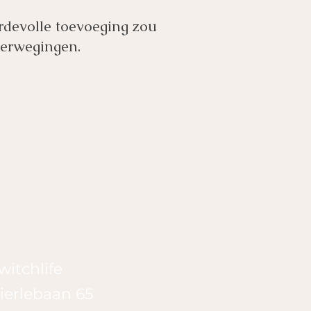
ardevolle toevoeging zou
overwegingen.
witchlife
ierlebaan 65